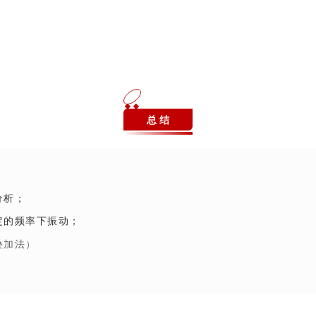
总 结
分析；
定的频率下振动；
叠加法）