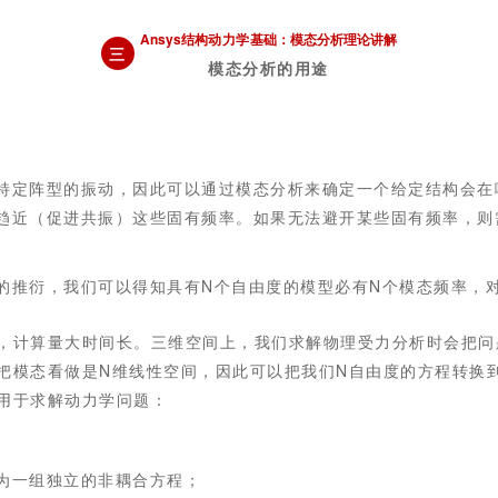
Ansys结构
动力学
基础：模态分析理论讲解
三
模态分析的用途
特定阵型的振动，因此可以通过模态分析来确定一个给定结构会在
趋近（促进共振）这些固有频率。如果无法避开某些固有频率，则
的推衍，我们可以得知具有N个自由度的模型必有N个模态频率，
，计算量大时间长。三维空间上，我们求解物理受力分析时会把问题
把模态看做是N维线性空间，因此可以把我们N自由度的方程转换
用于求解动力学问题：
为一组独立的非耦合方程；