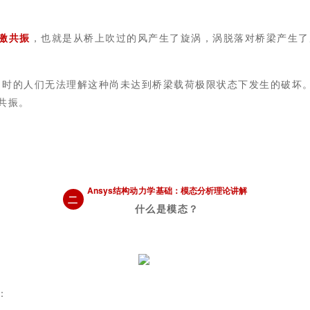
激共振
，也就是从桥上吹过的风产生了旋涡，涡脱落对桥梁产生了
，当时的人们无法理解这种尚未达到桥梁载荷极限状态下发生的破坏
共振。
Ansys结构
动力学
基础：模态分析理论讲解
二
什么是模态？
：