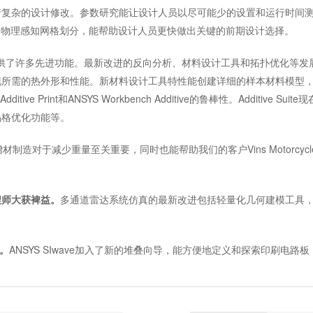
行复杂的设计修改。参数研究能让设计人员以尽可能少的设置和运行时间
包括更出色的物理感知网格划分，能帮助设计人员更快做出关键的前期设计选择。
套件中提供了许多先进功能。最新改进的反向分析、材料设计工具和拓扑优化等
现所需的热外形和性能。新材料设计工具特性能创建详细的样本材料模型
ive Print和ANSYS Workbench Additive的鲁棒性。Additive
晶格优化功能等。
材制造对于减少重量至关重要，同时也能帮助我们的客户Vins Motorcycl
程师大获裨益。
多通道雷达系统仿真的最新改进包括轻量化几何建模工具
能。
ANSYS SIwave加入了新的堆叠向导，能方便地定义和探索印刷电路